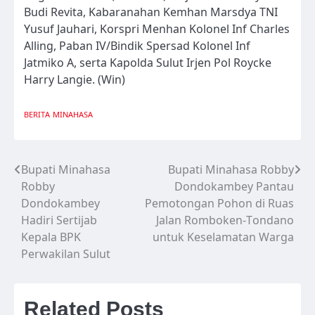
Budi Revita, Kabaranahan Kemhan Marsdya TNI
Yusuf Jauhari, Korspri Menhan Kolonel Inf Charles
Alling, Paban IV/Bindik Spersad Kolonel Inf
Jatmiko A, serta Kapolda Sulut Irjen Pol Roycke
Harry Langie. (Win)
BERITA
MINAHASA
Bupati Minahasa
Bupati Minahasa Robby
Navigasi
Robby
Dondokambey Pantau
pos
Dondokambey
Pemotongan Pohon di Ruas
Hadiri Sertijab
Jalan Romboken-Tondano
Kepala BPK
untuk Keselamatan Warga
Perwakilan Sulut
Related Posts