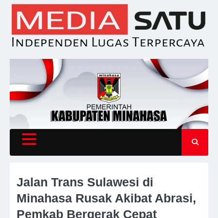
Skip
to
content
Jalan Trans Sulawesi di
Minahasa Rusak Akibat Abrasi,
Pemkab Bergerak Cepat