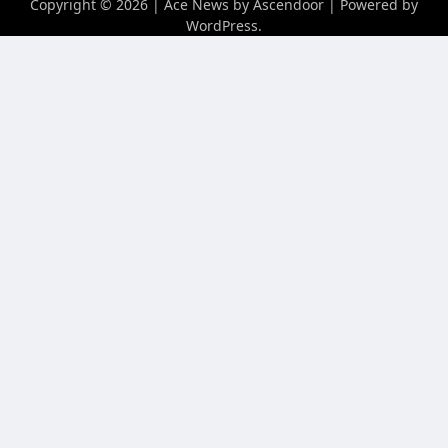
Copyright © 2026
| Ace News by
Ascendoor
| Powered by
WordPress
.