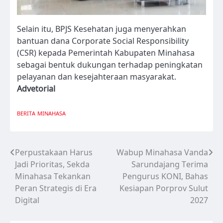
Selain itu, BPJS Kesehatan juga menyerahkan
bantuan dana Corporate Social Responsibility
(CSR) kepada Pemerintah Kabupaten Minahasa
sebagai bentuk dukungan terhadap peningkatan
pelayanan dan kesejahteraan masyarakat.
Advetorial
BERITA
MINAHASA
Perpustakaan Harus
Wabup Minahasa Vanda
Navigasi
Jadi Prioritas, Sekda
Sarundajang Terima
pos
Minahasa Tekankan
Pengurus KONI, Bahas
Peran Strategis di Era
Kesiapan Porprov Sulut
Digital
2027