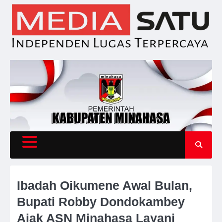
Skip
to
content
Ibadah Oikumene Awal Bulan,
Bupati Robby Dondokambey
Ajak ASN Minahasa Layani