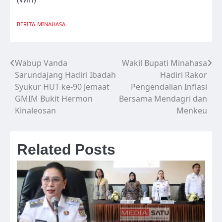
BERITA
MINAHASA
Wabup Vanda
Wakil Bupati Minahasa
Navigasi
Sarundajang Hadiri Ibadah
Hadiri Rakor
pos
Syukur HUT ke-90 Jemaat
Pengendalian Inflasi
GMIM Bukit Hermon
Bersama Mendagri dan
Kinaleosan
Menkeu
Related Posts