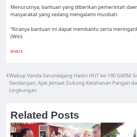
Menurutnya, bantuan yang diberikan pemerintah dae
masyarakat yang sedang mengalami musibah.
“Kiranya bantuan ini dapat membantu serta meringa
(Win)
BERITA
Wabup Vanda Sarundajang Hadiri HUT ke-190 GMIM S
Navigasi
Sendangan, Ajak Jemaat Dukung Ketahanan Pangan d
pos
Lingkungan
Related Posts