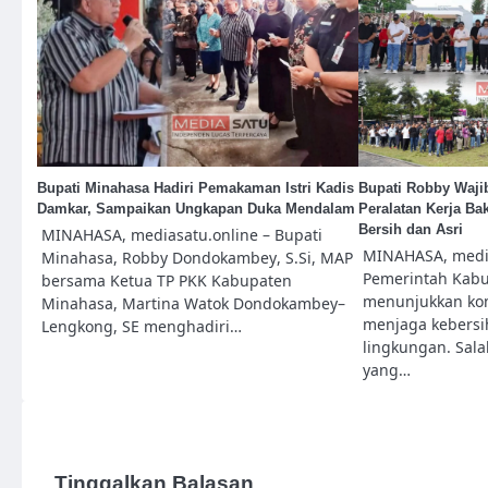
Bupati Minahasa Hadiri Pemakaman Istri Kadis
Bupati Robby Waji
Damkar, Sampaikan Ungkapan Duka Mendalam
Peralatan Kerja B
Bersih dan Asri
MINAHASA, mediasatu.online – Bupati
MINAHASA, media
Minahasa, Robby Dondokambey, S.Si, MAP
Pemerintah Kabu
bersama Ketua TP PKK Kabupaten
menunjukkan ko
Minahasa, Martina Watok Dondokambey–
menjaga kebersih
Lengkong, SE menghadiri…
lingkungan. Sala
yang…
Tinggalkan Balasan