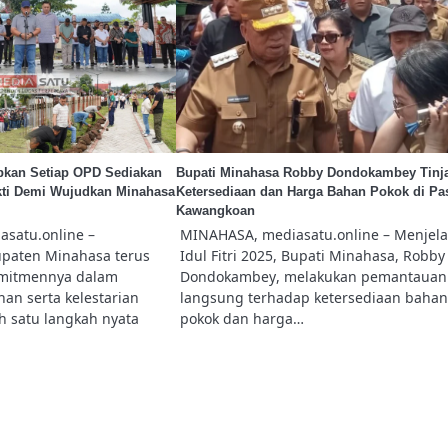
bkan Setiap OPD Sediakan
Bupati Minahasa Robby Dondokambey Tinj
akti Demi Wujudkan Minahasa
Ketersediaan dan Harga Bahan Pokok di Pa
Kawangkoan
satu.online –
MINAHASA, mediasatu.online – Menjel
paten Minahasa terus
Idul Fitri 2025, Bupati Minahasa, Robby
mitmennya dalam
Dondokambey, melakukan pemantauan
an serta kelestarian
langsung terhadap ketersediaan bahan
h satu langkah nyata
pokok dan harga…