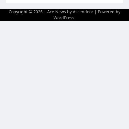
Copyright © 2026
| Ace News by
Ascendoor
| Powered by
WordPress
.