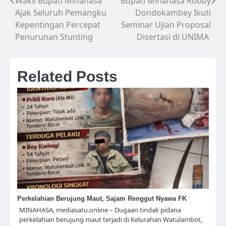
Wakil Bupati Minahasa
Bupati Minahasa Robby
Navigasi
Ajak Seluruh Pemangku
Dondokambey Ikuti
pos
Kepentingan Percepat
Seminar Ujian Proposal
Penurunan Stunting
Disertasi di UNIMA
Related Posts
Perkelahian Berujung Maut, Sajam Renggut Nyawa FK
MINAHASA, mediasatu.online – Dugaan tindak pidana
perkelahian berujung maut terjadi di Kelurahan Watulambot,