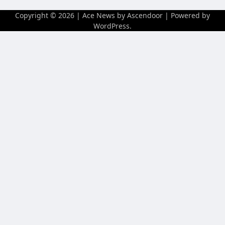
Copyright © 2026
| Ace News by
Ascendoor
| Powered by
WordPress
.