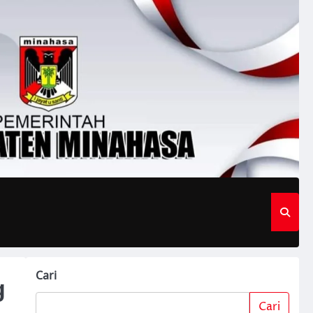
Cari
g
Cari