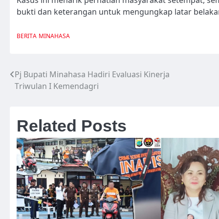
bukti dan keterangan untuk mengungkap latar belak
BERITA
MINAHASA
Pj Bupati Minahasa Hadiri Evaluasi Kinerja
Navigasi
Triwulan I Kemendagri
pos
Related Posts