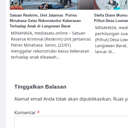
Satuan Reskrim, Unit Jatanras Polres
Stella Diane Mumu
Minahasa Gelar Rekonsturksi Kekerasan
Pilhut Desa Lowia
Terhadap Anak di Langowan Barat
MINAHASA, media
MINAHASA, mediasatu.online – Satuan
perhitungan sua
Reserse Kriminal (Reskrim) Unit Jantanras
(Pilhut) Desa Lo
Polres Minahasa. Senin, (22/01)
Langowan Barat,
menggelar rekonstruksi kasus kekerasan
lancar di…
terhadap anak dibawah…
Tinggalkan Balasan
Alamat email Anda tidak akan dipublikasikan.
Ruas y
Komentar
*