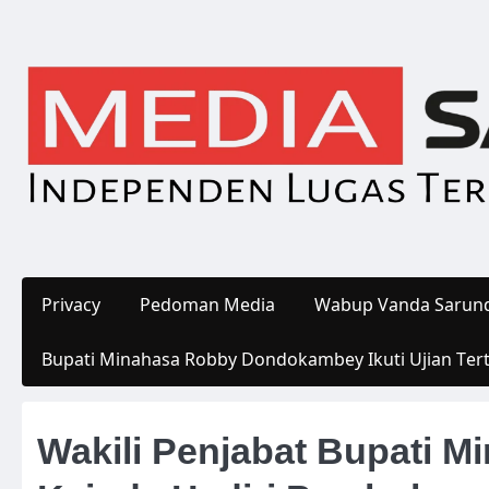
Skip
to
content
Privacy
Pedoman Media
Wabup Vanda Sarund
Bupati Minahasa Robby Dondokambey Ikuti Ujian Ter
Wakili Penjabat Bupati M