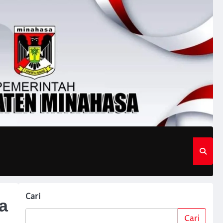
Cari
a
Cari