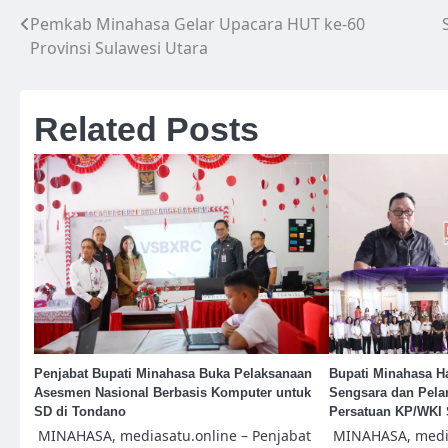
Pemkab Minahasa Gelar Upacara HUT ke-60
Navigasi
Provinsi Sulawesi Utara
pos
Related Posts
Penjabat Bupati Minahasa Buka Pelaksanaan
Bupati Minahasa H
Asesmen Nasional Berbasis Komputer untuk
Sengsara dan Pelan
SD di Tondano
Persatuan KP/WKI
MINAHASA, mediasatu.online – Penjabat
MINAHASA, media