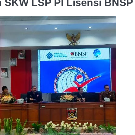
n SKW LSP PI Lisensi BNSP