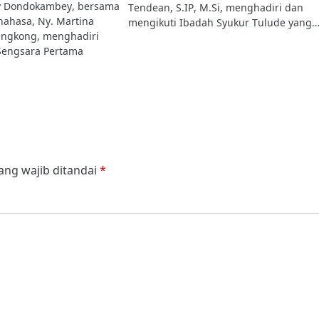
y Dondokambey, bersama
Tendean, S.IP, M.Si, menghadiri dan
nahasa, Ny. Martina
mengikuti Ibadah Syukur Tulude yang
ngkong, menghadiri
Sengsara Pertama
ang wajib ditandai
*