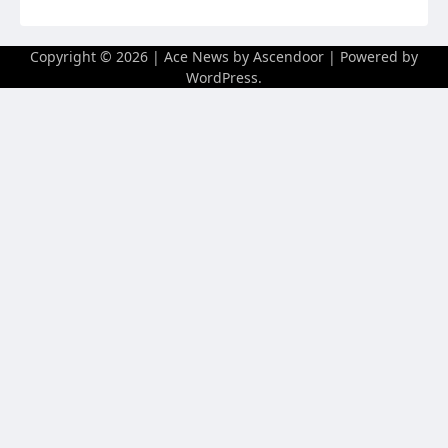
Copyright © 2026
| Ace News by
Ascendoor
| Powered by
WordPress
.