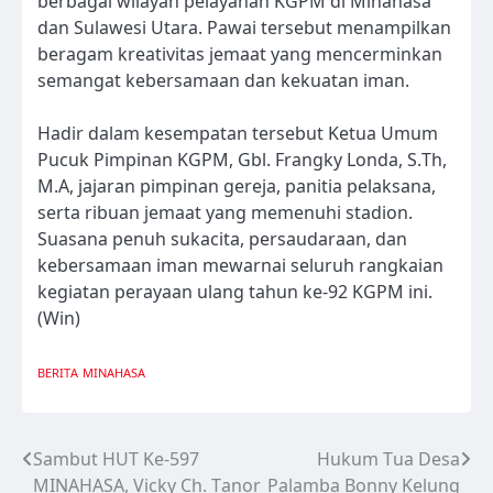
berbagai wilayah pelayanan KGPM di Minahasa
dan Sulawesi Utara. Pawai tersebut menampilkan
beragam kreativitas jemaat yang mencerminkan
semangat kebersamaan dan kekuatan iman.
Hadir dalam kesempatan tersebut Ketua Umum
Pucuk Pimpinan KGPM, Gbl. Frangky Londa, S.Th,
M.A, jajaran pimpinan gereja, panitia pelaksana,
serta ribuan jemaat yang memenuhi stadion.
Suasana penuh sukacita, persaudaraan, dan
kebersamaan iman mewarnai seluruh rangkaian
kegiatan perayaan ulang tahun ke-92 KGPM ini.
(Win)
BERITA
MINAHASA
Sambut HUT Ke-597
Hukum Tua Desa
Navigasi
MINAHASA, Vicky Ch. Tanor
Palamba Bonny Kelung