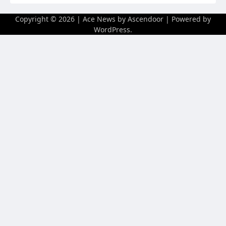
Copyright © 2026
| Ace News by
Ascendoor
| Powered by
WordPress
.