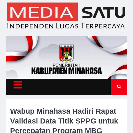
Skip
to
content
Wabup Minahasa Hadiri Rapat
Validasi Data Titik SPPG untuk
Percepatan Program MBG