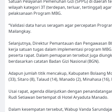
Satuan Pelayanan Pemenuhan Gizi (SPPG) di daerah ter
wilayah kategori 3T (terdepan, terluar, tertinggal) ag
pelaksanaan Program MBG.
“Validasi data harus seragam agar percepatan Program
Mailangkay.
Selanjutnya, Direktur Pemantauan dan Pengawasan BG
kerja satuan tugas dalam implementasi program MBG. S
peserta rapat. Dalam pemaparan tersebut juga diungka
berdasarkan catatan Badan Gizi Nasional (BGN).
Adapun jumlah titik mencakup, Kabupaten Bolaang Mong
(33), Sitaro (8), Talaud (14), Manado (2), Minahasa (16), 
Usai rapat, agenda dilanjutkan dengan penandatangan
Rudi Setiawan bertempat di Hotel Aryaduta Manado.
Dalam kesempatan tersebut, Wabup Vanda Sarundajang