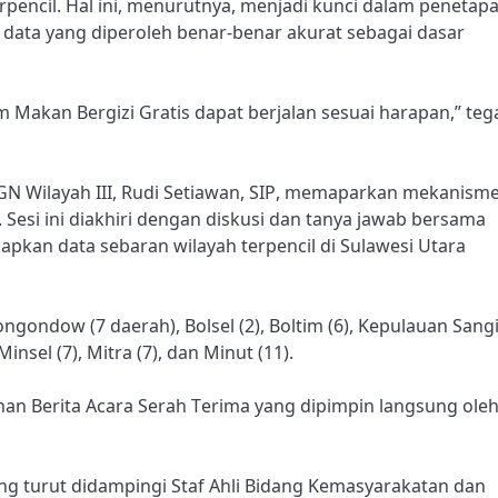
pencil. Hal ini, menurutnya, menjadi kunci dalam penetap
ar data yang diperoleh benar-benar akurat sebagai dasar
 Makan Bergizi Gratis dapat berjalan sesuai harapan,” teg
N Wilayah III, Rudi Setiawan, SIP, memaparkan mekanism
esi ini diakhiri dengan diskusi dan tanya jawab bersama
pkan data sebaran wilayah terpencil di Sulawesi Utara
ondow (7 daerah), Bolsel (2), Boltim (6), Kepulauan Sang
Minsel (7), Mitra (7), dan Minut (11).
an Berita Acara Serah Terima yang dipimpin langsung ole
 turut didampingi Staf Ahli Bidang Kemasyarakatan dan