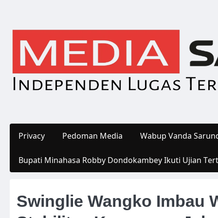
Skip
to
content
Privacy
Pedoman Media
Wabup Vanda Sarund
Bupati Minahasa Robby Dondokambey Ikuti Ujian Ter
Swinglie Wangko Imbau 