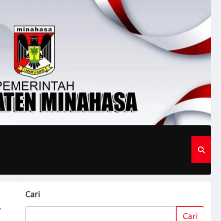
Cari
a
Cari