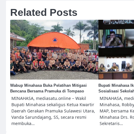
Related Posts
Wabup Minahasa Buka Pelatihan Mitigasi
Bupati Minahasa Ik
Bencana Bersama Pramuka di Tompaso
Sosialisasi Sekol
MINAHASA, mediasatu.online – Wakil
MINAHASA, media
Bupati Minahasa sekaligus Ketua Kwartir
Minahasa, Robby
Daerah Gerakan Pramuka Sulawesi Utara,
MAP, bersama K
Vanda Sarundajang, SS, secara resmi
Minahasa Drs. R
membuka…
Sekretaris…