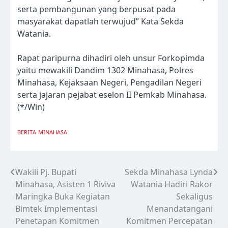
serta pembangunan yang berpusat pada
masyarakat dapatlah terwujud” Kata Sekda
Watania.
Rapat paripurna dihadiri oleh unsur Forkopimda
yaitu mewakili Dandim 1302 Minahasa, Polres
Minahasa, Kejaksaan Negeri, Pengadilan Negeri
serta jajaran pejabat eselon II Pemkab Minahasa.
(*/Win)
BERITA
MINAHASA
Wakili Pj. Bupati
Sekda Minahasa Lynda
Navigasi
Minahasa, Asisten 1 Riviva
Watania Hadiri Rakor
pos
Maringka Buka Kegiatan
Sekaligus
Bimtek Implementasi
Menandatangani
Penetapan Komitmen
Komitmen Percepatan