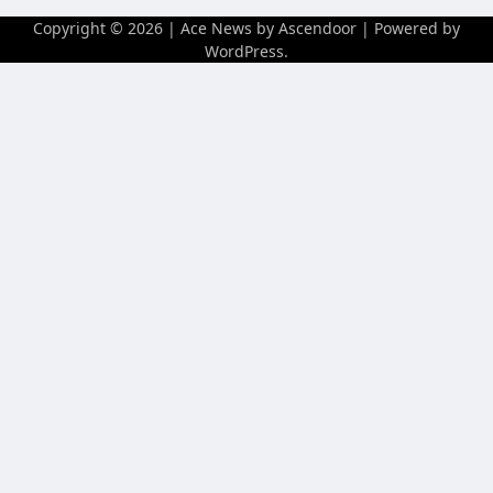
Copyright © 2026
| Ace News by
Ascendoor
| Powered by
WordPress
.