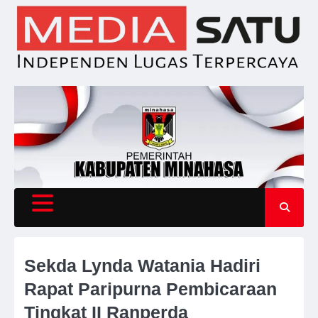
Skip
to
content
Sekda Lynda Watania Hadiri
Rapat Paripurna Pembicaraan
Tingkat II Ranperda