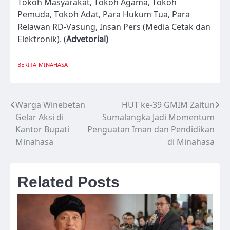
Tokoh Masyarakat, Tokoh Agama, Tokoh
Pemuda, Tokoh Adat, Para Hukum Tua, Para
Relawan RD-Vasung, Insan Pers (Media Cetak dan
Elektronik). (
Advetorial)
BERITA
MINAHASA
Warga Winebetan
HUT ke-39 GMIM Zaitun
Navigasi
Gelar Aksi di
Sumalangka Jadi Momentum
pos
Kantor Bupati
Penguatan Iman dan Pendidikan
Minahasa
di Minahasa
Related Posts