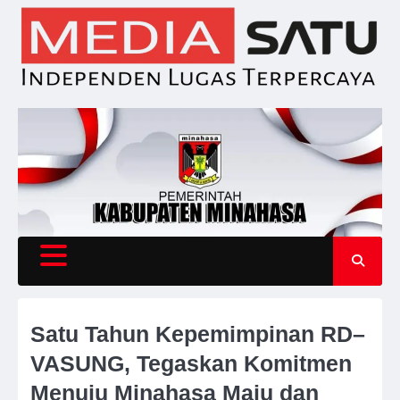
Skip
to
content
Satu Tahun Kepemimpinan RD–
VASUNG, Tegaskan Komitmen
Menuju Minahasa Maju dan