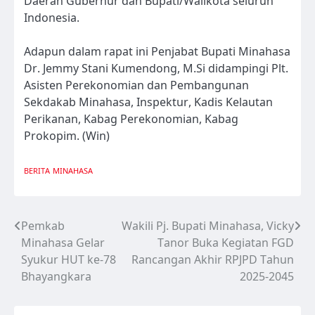
Daerah Gubernur dan Bupati/Walikota seluruh
Indonesia.
Adapun dalam rapat ini Penjabat Bupati Minahasa
Dr. Jemmy Stani Kumendong, M.Si didampingi Plt.
Asisten Perekonomian dan Pembangunan
Sekdakab Minahasa, Inspektur, Kadis Kelautan
Perikanan, Kabag Perekonomian, Kabag
Prokopim. (Win)
BERITA
MINAHASA
Pemkab
Wakili Pj. Bupati Minahasa, Vicky
Navigasi
Minahasa Gelar
Tanor Buka Kegiatan FGD
pos
Syukur HUT ke-78
Rancangan Akhir RPJPD Tahun
Bhayangkara
2025-2045