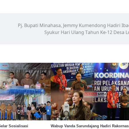
Pj. Bupati Minahasa, Jemmy Kumendong Hadiri Ib
Syukur Hari Ulang Tahun Ke-12 Desa L
lar Sosialisasi
Wabup Vanda Sarundajang Hadiri Rakornas