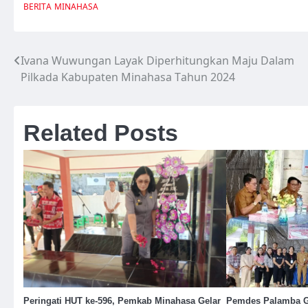
BERITA
MINAHASA
Ivana Wuwungan Layak Diperhitungkan Maju Dalam
Navigasi
Pilkada Kabupaten Minahasa Tahun 2024
pos
Related Posts
Peringati HUT ke-596, Pemkab Minahasa Gelar
Pemdes Palamba Ge