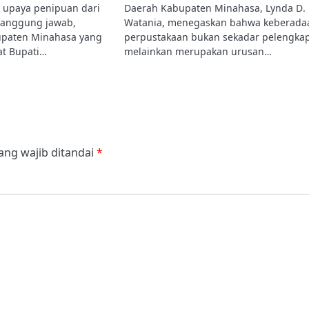
 upaya penipuan dari
Daerah Kabupaten Minahasa, Lynda D.
tanggung jawab,
Watania, menegaskan bahwa keberada
upaten Minahasa yang
perpustakaan bukan sekadar pelengkap
at Bupati…
melainkan merupakan urusan…
ang wajib ditandai
*