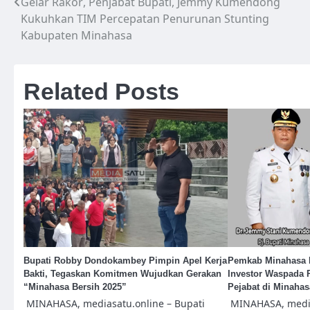
Gelar Rakor, Penjabat Bupati, Jemmy Kumendong
Navigasi
Kukuhkan TIM Percepatan Penurunan Stunting
pos
Kabupaten Minahasa
Related Posts
Bupati Robby Dondokambey Pimpin Apel Kerja
Pemkab Minahasa 
Bakti, Tegaskan Komitmen Wujudkan Gerakan
Investor Waspada
“Minahasa Bersih 2025”
Pejabat di Minaha
MINAHASA, mediasatu.online – Bupati
MINAHASA, media