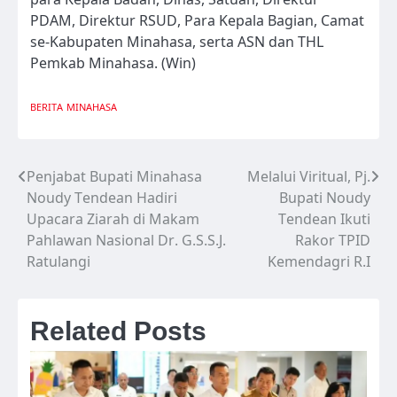
PDAM, Direktur RSUD, Para Kepala Bagian, Camat
se-Kabupaten Minahasa, serta ASN dan THL
Pemkab Minahasa. (Win)
BERITA
MINAHASA
Penjabat Bupati Minahasa
Melalui Viritual, Pj.
Navigasi
Noudy Tendean Hadiri
Bupati Noudy
pos
Upacara Ziarah di Makam
Tendean Ikuti
Pahlawan Nasional Dr. G.S.S.J.
Rakor TPID
Ratulangi
Kemendagri R.I
Related Posts