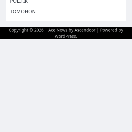
POLITIK
TOMOHON
Copyright © 2026
| Ace News by
Ascendoor
| Powered by
WordPress
.