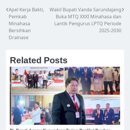
Apel Kerja Bakti,
Wakil Bupati Vanda Sarundajang
Navigasi
Pemkab
Buka MTQ XXXI Minahasa dan
pos
Minahasa
Lantik Pengurus LPTQ Periode
Bersihkan
2025-2030
Drainase
Related Posts