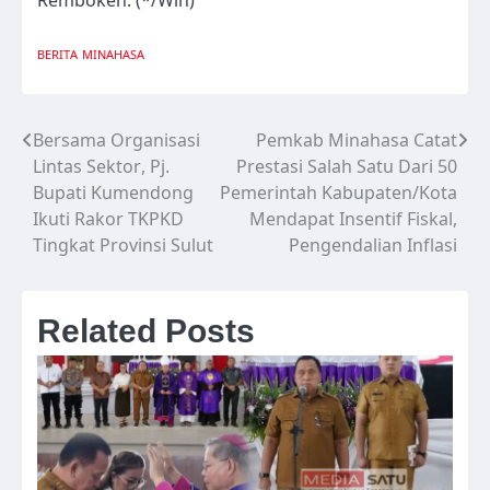
Remboken. (*/Win)
BERITA
MINAHASA
Bersama Organisasi
Pemkab Minahasa Catat
Navigasi
Lintas Sektor, Pj.
Prestasi Salah Satu Dari 50
pos
Bupati Kumendong
Pemerintah Kabupaten/Kota
Ikuti Rakor TKPKD
Mendapat Insentif Fiskal,
Tingkat Provinsi Sulut
Pengendalian Inflasi
Related Posts