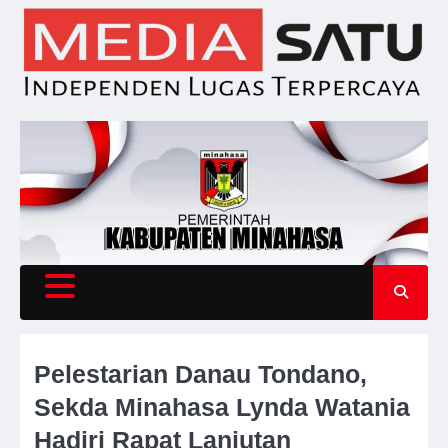
Skip
to
content
Pelestarian Danau Tondano,
Sekda Minahasa Lynda Watania
Hadiri Rapat Lanjutan