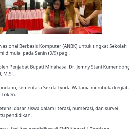
asional Berbasis Komputer (ANBK) untuk tingkat Sekolah
dimulai pada Senin (9/9) pagi.
oleh Penjabat Bupati Minahasa, Dr. Jemny Stani Kumendong
, M.Si.
ondano, sementara Sekda Lynda Watania membuka kegiat
 Token.
ensi dasar siswa dalam literasi, numerasi, dan survei
tu pendidikan.
u fasilitas pendidikan di SMP Negeri 4 Tondano,