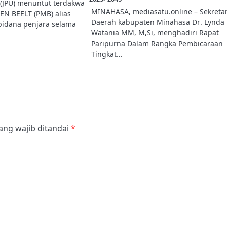
JPU) menuntut terdakwa
MINAHASA, mediasatu.online – Sekretar
N BEELT (PMB) alias
Daerah kabupaten Minahasa Dr. Lynda 
pidana penjara selama
Watania MM, M,Si, menghadiri Rapat
Paripurna Dalam Rangka Pembicaraan
Tingkat…
ang wajib ditandai
*