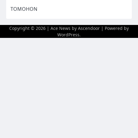
TOMOHON
Copyright © 2026
| Ace News by
Ascendoor
| Powered by
WordPress
.