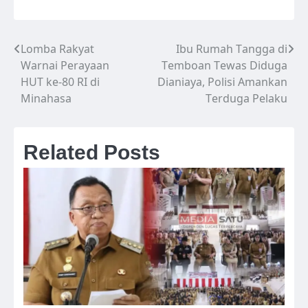
Lomba Rakyat
Ibu Rumah Tangga di
Navigasi
Warnai Perayaan
Temboan Tewas Diduga
pos
HUT ke-80 RI di
Dianiaya, Polisi Amankan
Minahasa
Terduga Pelaku
Related Posts