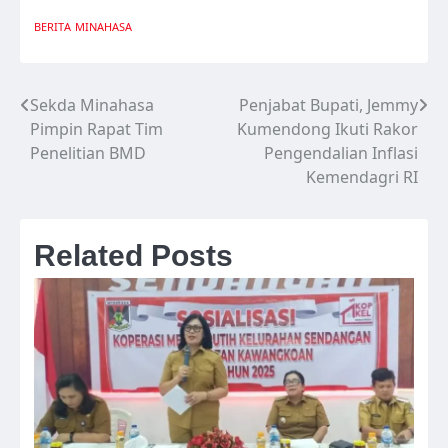
BERITA
MINAHASA
Sekda Minahasa
Penjabat Bupati, Jemmy
Navigasi
Pimpin Rapat Tim
Kumendong Ikuti Rakor
pos
Penelitian BMD
Pengendalian Inflasi
Kemendagri RI
Related Posts