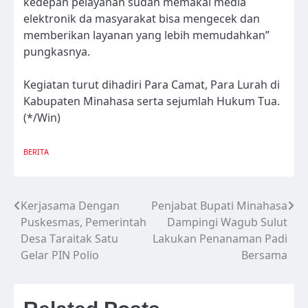
kedepan pelayanan sudah memakai media
elektronik da masyarakat bisa mengecek dan
memberikan layanan yang lebih memudahkan”
pungkasnya.
Kegiatan turut dihadiri Para Camat, Para Lurah di
Kabupaten Minahasa serta sejumlah Hukum Tua.
(*/Win)
BERITA
Kerjasama Dengan
Penjabat Bupati Minahasa
Navigasi
Puskesmas, Pemerintah
Dampingi Wagub Sulut
pos
Desa Taraitak Satu
Lakukan Penanaman Padi
Gelar PIN Polio
Bersama