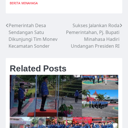
BERITA
MINAHASA
Pemerintah Desa
Sukses Jalankan Roda
Navigasi
Sendangan Satu
Pemerintahan, Pj. Bupati
pos
Dikunjungi Tim Monev
Minahasa Hadiri
Kecamatan Sonder
Undangan Presiden RI
Related Posts