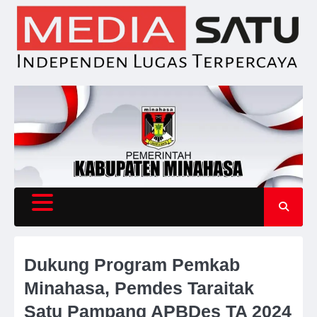
Skip
to
content
Dukung Program Pemkab
Minahasa, Pemdes Taraitak
Satu Pampang APBDes TA 2024