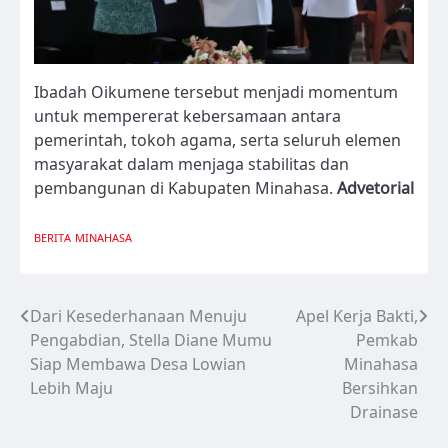
Ibadah Oikumene tersebut menjadi momentum
untuk mempererat kebersamaan antara
pemerintah, tokoh agama, serta seluruh elemen
masyarakat dalam menjaga stabilitas dan
pembangunan di Kabupaten Minahasa.
Advetorial
BERITA
MINAHASA
Dari Kesederhanaan Menuju
Apel Kerja Bakti,
Navigasi
Pengabdian, Stella Diane Mumu
Pemkab
pos
Siap Membawa Desa Lowian
Minahasa
Lebih Maju
Bersihkan
Drainase