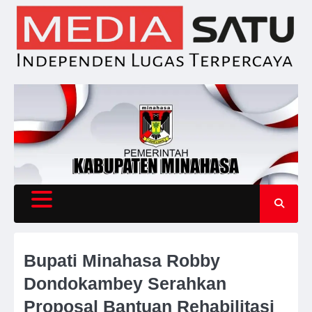
Skip
to
content
Bupati Minahasa Robby
Dondokambey Serahkan
Proposal Bantuan Rehabilitasi